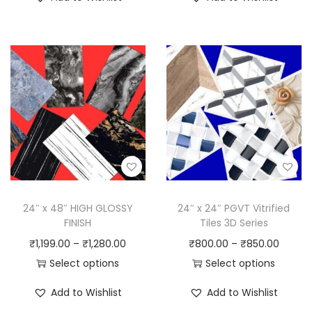
24″ x 48″ HIGH GLOSSY
24″ x 24″ PGVT Vitrified
FINISH
Tiles 3D Series
₹
1,199.00
–
₹
1,280.00
₹
800.00
–
₹
850.00
Select options
Select options
Add to Wishlist
Add to Wishlist