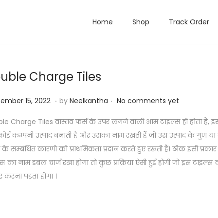
Home
Shop
Track Order
uble Charge Tiles
.
.
ed on
M
ember 15, 2022
by
Neelkantha
No comments yet
a
le Charge Tiles वास्तव फर्स के उपर लगने वाली आम टाइल्स ही होता हैं, 
r
 कोई कम्पनी उत्पाद बनाती है और उसका नाम रखती हैं जो उस उत्पाद के ग़ुण य
c
 के सम्बंधित कारणो को प्राथमिकता प्रदान करते हुए रखती हैं। ठीक इसी प्रका
h
्स का नाम डबल चार्ज रखा होगा तो कुछ प्रक्रिया ऐसी हुई होगी जो इस टाइल्
1
ार करना पडता होगा ।
0
,
2