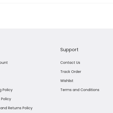
0
2
3
Support
ount
Contact Us
Track Order
Wishlist
g Policy
Terms and Conditions
Policy
and Returns Policy