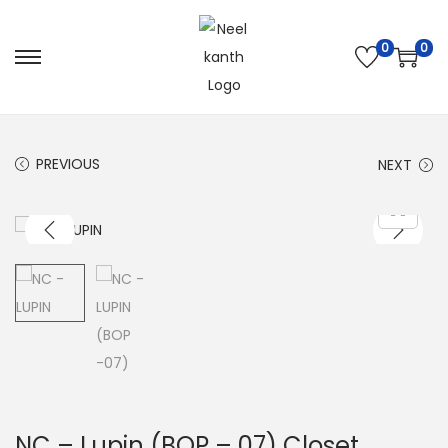
0
0
PREVIOUS
NEXT
NC – Lupin (BOP – 07) Closet