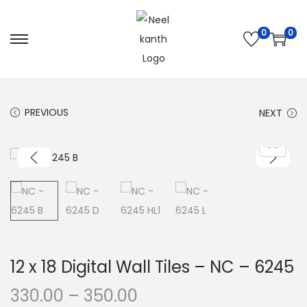
0
0
PREVIOUS
NEXT
12 x 18 Digital Wall Tiles – NC – 6245
330.00
–
350.00