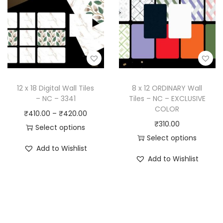
12 x 18 Digital Wall Tiles
8 x 12 ORDINARY Wall
– NC – 3341
Tiles – NC – EXCLUSIVE
COLOR
₹
410.00
–
₹
420.00
₹
310.00
Select options
Select options
Add to Wishlist
Add to Wishlist