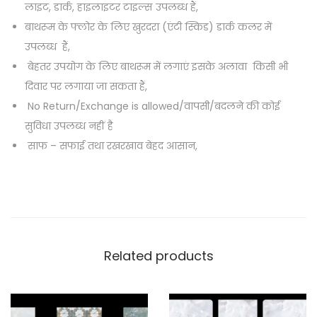
लाइट, डार्क, हाइलाइटर टाइल्स उपलब्ध हैं,
बाथरूम के फ्लोर के लिए खुरदरा (एंटी स्किड) डार्क कलर में
उपलब्ध हैं,
बेहतर उपयोग के लिए बाथरूम में लगाएं इसके अलावा किसी भी
दिवार पर लगाया जा सकता हैं,
No Return/Exchange is allowed/वापसी/बदलने की कोई
सुविधा उपलब्ध नहीं है
साफ – सफाई तथा रखरखाव बेहद आसान,
Related products